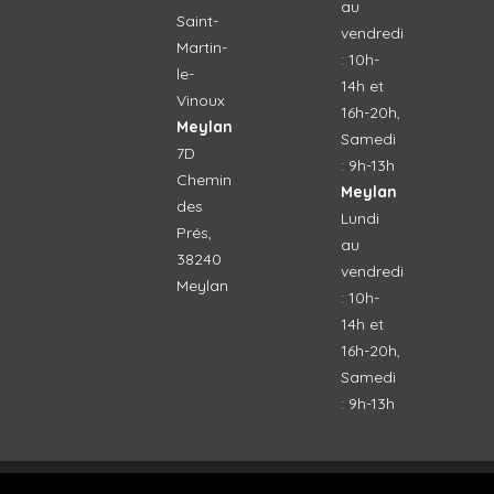
au
Saint-
vendredi
Martin-
: 10h-
le-
14h et
Vinoux
16h-20h,
Meylan
Samedi
7D
: 9h-13h
Chemin
Meylan
des
Lundi
Prés,
au
38240
vendredi
Meylan
: 10h-
14h et
16h-20h,
Samedi
: 9h-13h