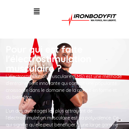
Pour qui est faite
l'électrostimulation
musculaire ?
L’électrostimulation musculaire (EMS) est une méthode
d’entraînement innovante qui connaît une popularité
croissante dans le domaine de la remise en forme et
du bien-être.
L’un des avantages les plus attrayant de
l’électrostimulation musculaire est sa polyvalence. Ce
qui signifie qu’elle peut bénéficier à une large gamme