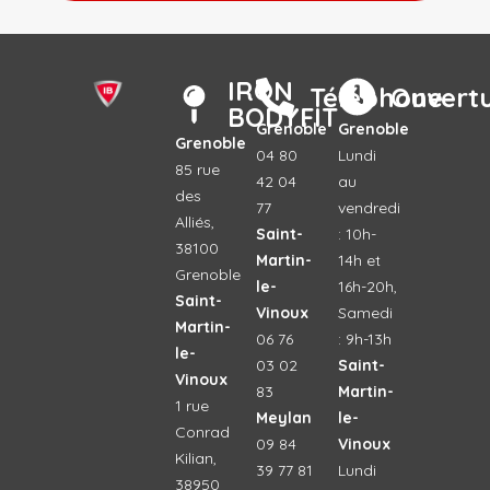
IRON
Téléphone
Ouvert
BODYFIT
Grenoble
Grenoble
Grenoble
04 80
Lundi
85 rue
42 04
au
des
77
vendredi
Alliés,
Saint-
: 10h-
38100
Martin-
14h et
Grenoble
le-
16h-20h,
Saint-
Vinoux
Samedi
Martin-
06 76
: 9h-13h
le-
03 02
Saint-
Vinoux
83
Martin-
1 rue
Meylan
le-
Conrad
09 84
Vinoux
Kilian,
39 77 81
Lundi
38950