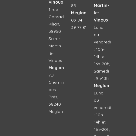
Vinoux
83
Martin-
1 rue
Meylan
le-
Conrad
09 84
Vinoux
Kilian,
39 77 81
Lundi
38950
au
Saint-
vendredi
Martin-
: 10h-
le-
14h et
Vinoux
16h-20h,
Meylan
Samedi
7D
: 9h-13h
Chemin
Meylan
des
Lundi
Prés,
au
38240
vendredi
Meylan
: 10h-
14h et
16h-20h,