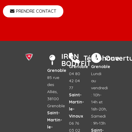
PRENDRE CONTACT
IRON
Téléphone
Ouvert
BODYFIT
Grenoble
Grenoble
Grenoble
04 80
Lundi
85 rue
42 04
au
des
77
vendredi
Alliés,
Saint-
: 10h-
38100
Martin-
14h et
Grenoble
le-
16h-20h,
Saint-
Vinoux
Samedi
Martin-
06 76
: 9h-13h
le-
03 02
Saint-