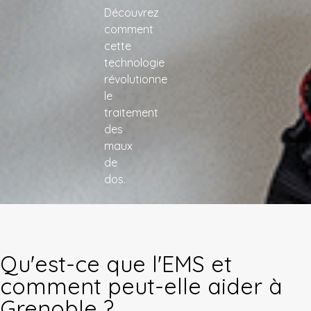
Découvrez
comment
cette
technologie
révolutionne
le
traitement
des
maux
de
dos.
Qu'est-ce que l'EMS et
comment peut-elle aider à
Grenoble ?