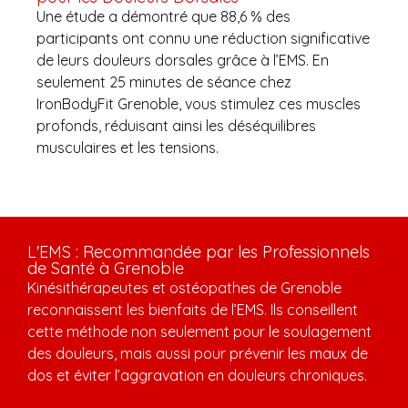
Une étude a démontré que 88,6 % des
participants ont connu une réduction significative
de leurs douleurs dorsales grâce à l’EMS. En
seulement 25 minutes de séance chez
IronBodyFit Grenoble, vous stimulez ces muscles
profonds, réduisant ainsi les déséquilibres
musculaires et les tensions.
L'EMS : Recommandée par les Professionnels
de Santé à Grenoble
Kinésithérapeutes et ostéopathes de Grenoble
reconnaissent les bienfaits de l’EMS. Ils conseillent
cette méthode non seulement pour le soulagement
des douleurs, mais aussi pour prévenir les maux de
dos et éviter l’aggravation en douleurs chroniques.