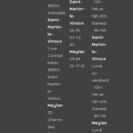
Saint-
: 10h-
38100
Martin-
14h et
Grenoble
le-
16h-20h,
Saint-
Vinoux
Samedi
Martin-
06 76
: 9h-13h
le-
03 02
Saint-
Vinoux
83
Martin-
1 rue
Meylan
le-
Conrad
09 84
Vinoux
Kilian,
39 77 81
Lundi
38950
au
Saint-
vendredi
Martin-
: 10h-
le-
14h et
Vinoux
16h-20h,
Meylan
Samedi
7D
: 9h-13h
Chemin
Meylan
des
Lundi