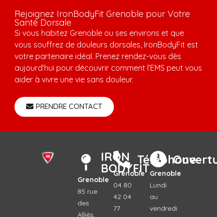
Rejoignez IronBodyFit Grenoble pour Votre
Santé Dorsale
Si vous habitez Grenoble ou ses environs et que
vous souffrez de douleurs dorsales, IronBodyFit est
votre partenaire idéal. Prenez rendez-vous dès
aujourd’hui pour découvrir comment l’EMS peut vous
aider à vivre une vie sans douleur.
PRENDRE CONTACT
IRON
Téléphone
Ouvert
BODYFIT
Grenoble
Grenoble
Grenoble
04 80
Lundi
85 rue
42 04
au
des
77
vendredi
Alliés,